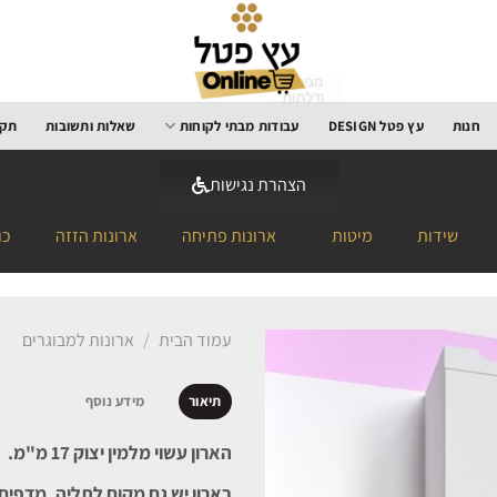
מגירות
ודלתות
משודרגות
חנות
עץ פטל DESIGN
עבודות מבתי לקוחות
שאלות ותשובות
תקנ
לטריקה
שקטה
הצהרת נגישות
שידות
מיטות
ארונות פתיחה
ארונות הזזה
כו
עמוד הבית
/
ארונות למבוגרים
תיאור
מידע נוסף
הארון עשוי מלמין יצוק 17 מ"מ.
בארון יש גם מקום לתליה, מדפים 