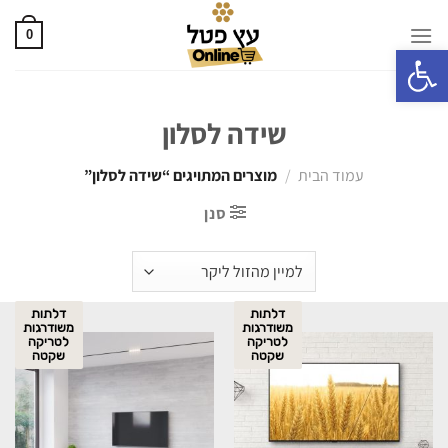
0
פתח סרגל נגישות
שידה לסלון
עמוד הבית
/
מוצרים המתויגים “שידה לסלון”
סנן
דלתות
דלתות
משודרגות
משודרגות
לטריקה
לטריקה
שקטה
שקטה