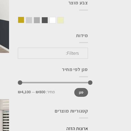
צבע מוצר
אלון מבוקע
סהרה
לבן
בטון כהה
בטון בהיר
אפור בהיר
מידות
Filters:
סנן לפי מחיר
מחיר:
₪800
—
₪4,100
סנן
קטגוריות מוצרים
ארונות הזזה