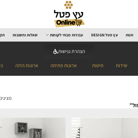
חנות
עץ פטל DESIGN
עבודות מבתי לקוחות
שאלות ותשובות
תקנ
הצהרת נגישות
שידות
מיטות
ארונות פתיחה
ארונות הזזה
כו
מציגים את כל
ול”