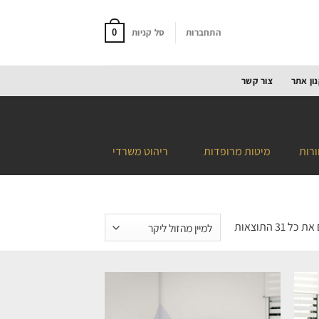
התחברות
סל קניות
0
ון אתר
צור קשר
ורות
מיטות מרופדות
ריהוט משרדי
 ⁦31⁩ התוצאות