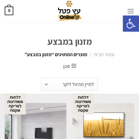
0
פתח סרגל נגישות
מזנון במבצע
עמוד הבית
/
מוצרים המתויגים “מזנון במבצע”
סנן
דלתות
דלתות
משודרגות
משודרגות
לטריקה
לטריקה
שקטה
שקטה