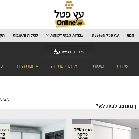
חנות
עץ פטל DESIGN
עבודות מבתי לקוחות
שאלות ותשובות
תקנ
הצהרת נגישות
שידות
מיטות
ארונות פתיחה
ארונות הזזה
כו
מציגים את
ן מעוצב לבית לא”
מנגנון OPK
טריקה
טרי
שקטה
שק