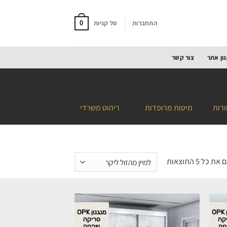
התחברות
סל קניות
0
ון אתר
צור קשר
ורות
מיטות מרופדות
ריהוט משרדי
 כל ⁦5⁩ התוצאות
מנגנון OPK
מנגנון OPK
קה
טריקה
טה
שקטה