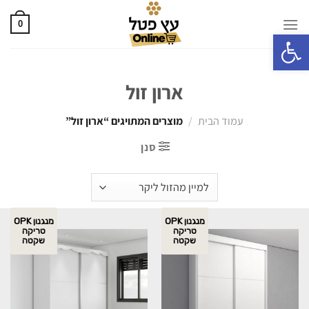
0
פתח סרגל נגישות
ארון זול
עמוד הבית
/
מוצרים המתויגים “ארון זול”
סנן
מנגנון OPK
מנגנון OPK
טריקה
טריקה
שקטה
שקטה