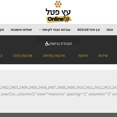
חנות
עץ פטל DESIGN
עבודות מבתי לקוחות
שאלות ותשובות
תקנ
הצהרת נגישות
שידות
מיטות
ארונות פתיחה
ארונות הזזה
כו
2402,2403,2404,2405,2406,2407,2408,2409,2410,2411,2412,2413,24
view="masonry" spacing="2" columns="3" on_click="light