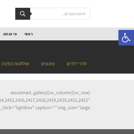
פתח סרגל נגישות
ראשי
מי אנחנו
חדרי ילדים
מזנונים
שולחנות כתיבה
[vc_row][vc_column][woodmart_gallery
14,2415,2416,2417,2418,2419,2420,2421,2422"
box" caption="" img_size="large"][/vc_column][/vc_row]